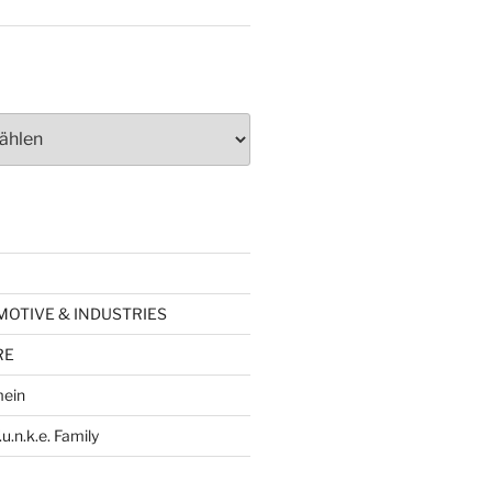
TOMOTIVE & INDUSTRIES
RE
mein
.u.n.k.e. Family