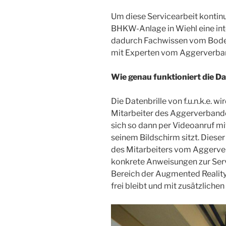
Um diese Servicearbeit kontinui
BHKW-Anlage in Wiehl eine inte
dadurch Fachwissen vom Boden
mit Experten vom Aggerverba
Wie genau funktioniert die Da
Die Datenbrille von f.u.n.k.e. w
Mitarbeiter des Aggerverbande
sich so dann per Videoanruf mi
seinem Bildschirm sitzt. Diese
des Mitarbeiters vom Aggerver
konkrete Anweisungen zur Servi
Bereich der Augmented Reality 
frei bleibt und mit zusätzliche