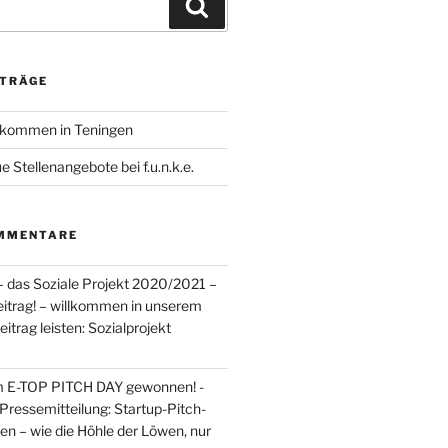
Suchen
ITRÄGE
llkommen in Teningen
 Stellenangebote bei f.u.n.k.e.
MMENTARE
– das Soziale Projekt 2020/2021 –
Beitrag! – willkommen in unserem
itrag leisten: Sozialprojekt
m E-TOP PITCH DAY gewonnen! -
Pressemitteilung: Startup-Pitch-
en – wie die Höhle der Löwen, nur