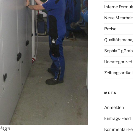
Interne Formula
Neue Mitarbeit
Preise
Qualitätsman
Sophia.T gGm
Uncategorized
Zeitungsartikel
META
Anmelden
Eintrags-Feed
lage
Kommentar-Fe