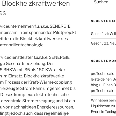
n Blockheizkraftwerken
nach:
es
NEUESTE BE
viceunternehmen f.u.n.k.e. SENERGIE
einsam in ein spannendes Pilotprojekt
Geschützt: Wi
seitdem die Blockheizkraftwerke des
Geschützt: Neue
tenbrillentechnologie.
icedienstleister f.u.n.k.e. SENERGIE
NEUESTE KO
rige Geschäftsbeziehung. Der
8 BHKW mit 35 bis 180 KW elektr.
proTechnicale 
n im Einsatz. Blockheizkraftwerke
leiste deinen 
dem Prozess der Kraft-Wärmekopplung
blog
zu
Einen Be
 erzeugte Strom kann umgerechnet bis
proTechnicale
 Dieses komplexe elektrotechnische
Wir haben bei
, dezentrale Stromerzeugung und ist ein
Liquidbeam
zu
u von nachhaltigen Energieressourcen.
Event in Tening
ingt jedoch auch, dass regelmäßige