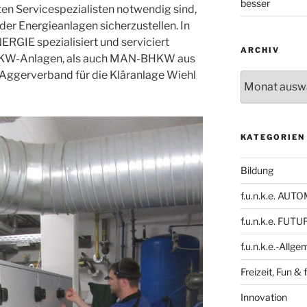
besser
en Servicespezialisten notwendig sind,
der Energieanlagen sicherzustellen. In
ENERGIE spezialisiert und serviciert
ARCHIV
BHKW-Anlagen, als auch MAN-BHKW aus
 Aggerverband für die Kläranlage Wiehl
Archiv
KATEGORIEN
Bildung
f.u.n.k.e. AU
f.u.n.k.e. FUTU
f.u.n.k.e.-Allge
Freizeit, Fun & f
Innovation