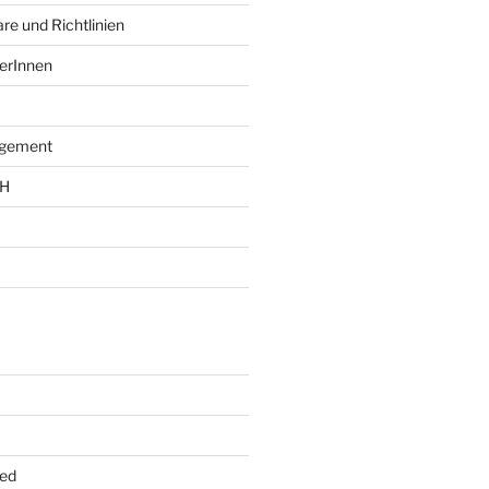
re und Richtlinien
erInnen
agement
bH
ed