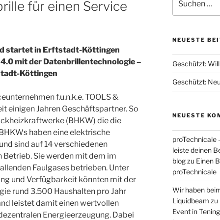
rille für einen Service
nach:
NEUESTE BE
d startet in Erftstadt-Köttingen
 4.0 mit der Datenbrillentechnologie –
Geschützt: Wi
stadt-Köttingen
Geschützt: Neue
ceunternehmen f.u.n.k.e. TOOLS &
 einigen Jahren Geschäftspartner. So
NEUESTE KO
lockheizkraftwerke (BHKW) die die
ie BHKWs haben eine elektrische
proTechnicale 
nd sind auf 14 verschiedenen
leiste deinen 
n Betrieb. Sie werden mit dem im
blog
zu
Einen Be
llenden Faulgases betrieben. Unter
proTechnicale
ng und Verfügbarkeit könnten mit der
Wir haben bei
gie rund 3.500 Haushalten pro Jahr
Liquidbeam
zu
nd leistet damit einen wertvollen
Event in Tening
 dezentralen Energieerzeugung. Dabei