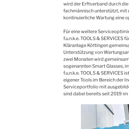
wird der Erftverband durch di
fachmännisch unterstützt, mit 
kontinuierliche Wartung eine o
Für eine weitere Serviceoptimi
f.u.n.k.e. TOOLS & SERVICES f
Kläranlage Köttingen gemeinsam
Unterstützung von Wartungsarb
zwei Monaten wird gemeinsam d
sogenannten Smart Glasses, im 
f.u.n.k.e. TOOLS & SERVICES ist
eigener Tools im Bereich der Ind
Serviceportfolio mit ausgebild
sind dabei bereits seit 2019 im 