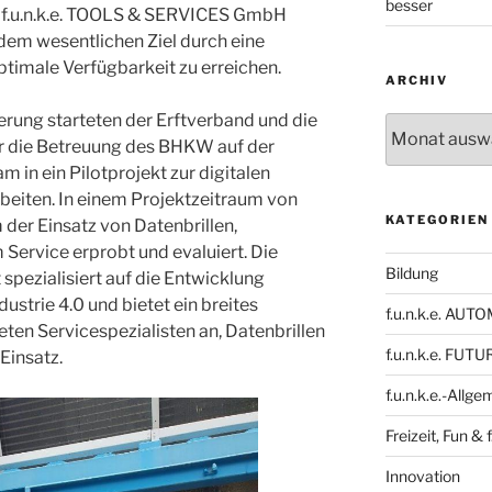
besser
e f.u.n.k.e. TOOLS & SERVICES GmbH
dem wesentlichen Ziel durch eine
ptimale Verfügbarkeit zu erreichen.
ARCHIV
erung starteten der Erftverband und die
Archiv
ür die Betreuung des BHKW auf der
 in ein Pilotprojekt zur digitalen
eiten. In einem Projektzeitraum von
KATEGORIEN
er Einsatz von Datenbrillen,
Service erprobt und evaluiert. Die
Bildung
 spezialisiert auf die Entwicklung
ustrie 4.0 und bietet ein breites
f.u.n.k.e. AU
eten Servicespezialisten an, Datenbrillen
f.u.n.k.e. FUTU
Einsatz.
f.u.n.k.e.-Allge
Freizeit, Fun & f
Innovation