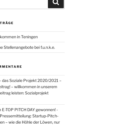
Suchen
ITRÄGE
llkommen in Teningen
 Stellenangebote bei f.u.n.k.e.
MMENTARE
– das Soziale Projekt 2020/2021 –
Beitrag! – willkommen in unserem
itrag leisten: Sozialprojekt
m E-TOP PITCH DAY gewonnen! -
Pressemitteilung: Startup-Pitch-
en – wie die Höhle der Löwen, nur