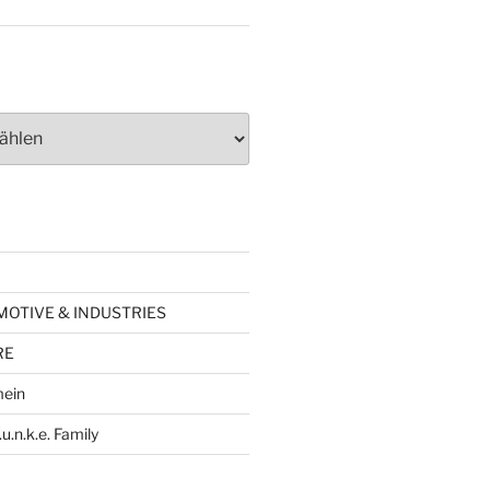
TOMOTIVE & INDUSTRIES
RE
mein
.u.n.k.e. Family