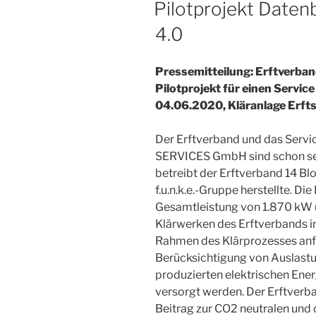
Pilotprojekt Datenb
4.0
Pressemitteilung: Erftverban
Pilotprojekt für einen Service
04.06.2020, Kläranlage Erft
Der Erftverband und das Servi
SERVICES GmbH sind schon seit
betreibt der Erftverband 14 B
f.u.n.k.e.-Gruppe herstellte. D
Gesamtleistung von 1.870 kW u
Klärwerken des Erftverbands i
Rahmen des Klärprozesses anfa
Berücksichtigung von Auslastu
produzierten elektrischen Ener
versorgt werden. Der Erftverba
Beitrag zur CO2 neutralen und