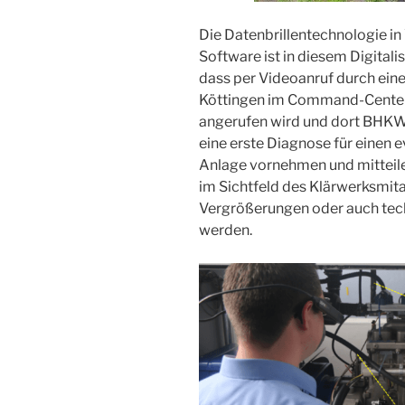
Die Datenbrillentechnologie in
Software ist in diesem Digitali
dass per Videoanruf durch eine
Köttingen im Command-Center 
angerufen wird und dort BHKW
eine erste Diagnose für einen 
Anlage vornehmen und mitteil
im Sichtfeld des Klärwerksmita
Vergrößerungen oder auch tec
werden.