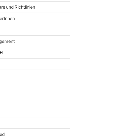
re und Richtlinien
erInnen
agement
bH
ed