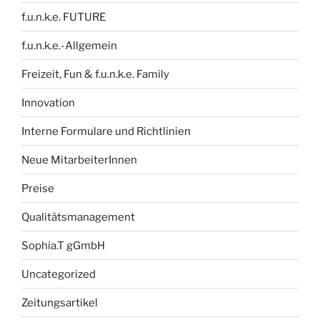
f.u.n.k.e. FUTURE
f.u.n.k.e.-Allgemein
Freizeit, Fun & f.u.n.k.e. Family
Innovation
Interne Formulare und Richtlinien
Neue MitarbeiterInnen
Preise
Qualitätsmanagement
Sophia.T gGmbH
Uncategorized
Zeitungsartikel