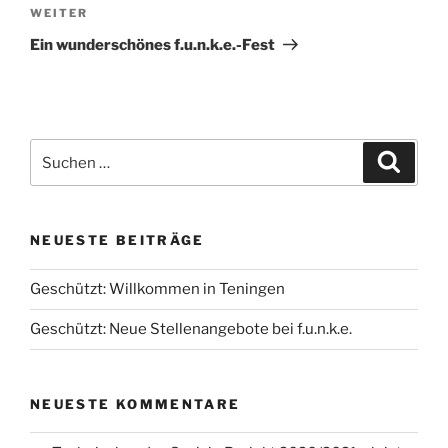
Nächster
WEITER
Beitrag
Ein wunderschönes f.u.n.k.e.-Fest
Suchen
Suche
nach:
NEUESTE BEITRÄGE
Geschützt: Willkommen in Teningen
Geschützt: Neue Stellenangebote bei f.u.n.k.e.
NEUESTE KOMMENTARE