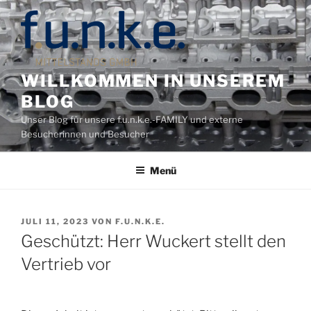
Zum
Inhalt
springen
WILLKOMMEN IN UNSEREM
BLOG
Unser Blog für unsere f.u.n.k.e.-FAMILY und externe
Besucherinnen und Besucher
Menü
VERÖFFENTLICHT
JULI 11, 2023
VON
F.U.N.K.E.
AM
Geschützt: Herr Wuckert stellt den
Vertrieb vor