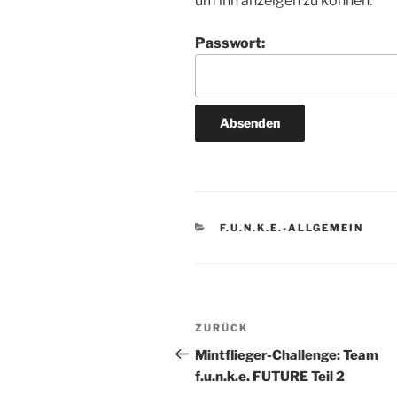
um ihn anzeigen zu können.
Passwort:
KATEGORIEN
F.U.N.K.E.-ALLGEMEIN
Beitragsnavigation
Vorheriger
ZURÜCK
Beitrag
Mintflieger-Challenge: Team
f.u.n.k.e. FUTURE Teil 2