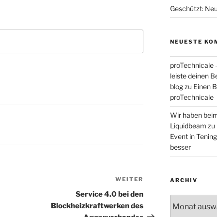
Geschützt: Neue
NEUESTE KO
proTechnicale 
leiste deinen 
blog
zu
Einen Be
proTechnicale
Wir haben bei
Liquidbeam
zu
Event in Tening
besser
WEITER
Nächster
ARCHIV
Beitrag
Service 4.0 bei den
Archiv
Blockheizkraftwerken des