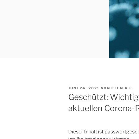
VERÖFFENTLICHT
JUNI 24, 2021
VON
F.U.N.K.E.
AM
Geschützt: Wichtig
aktuellen Corona-
Dieser Inhalt ist passwortgesch