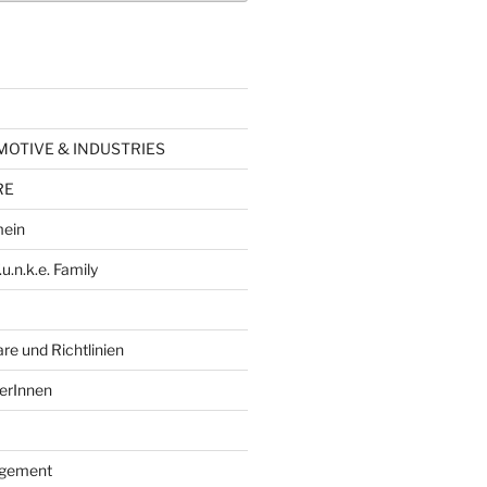
TOMOTIVE & INDUSTRIES
RE
mein
.u.n.k.e. Family
re und Richtlinien
erInnen
agement