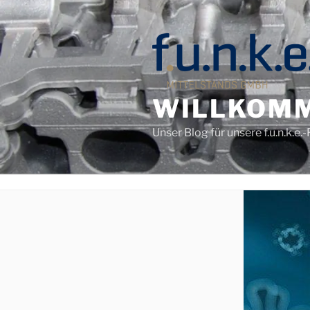
Zum
Inhalt
springen
WILLKOMM
Unser Blog für unsere f.u.n.k.