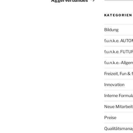
Aggerverbandes
KATEGORIEN
Bildung
f.u.n.k.e. AU
f.u.n.k.e. FUTU
f.u.n.k.e.-Allge
Freizeit, Fun & f
Innovation
Interne Formula
Neue Mitarbeit
Preise
Qualitätsman