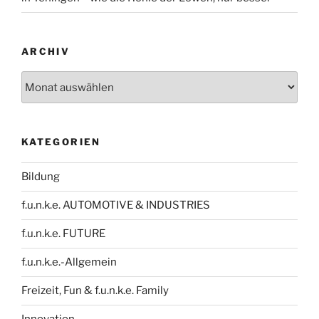
ARCHIV
Archiv
KATEGORIEN
Bildung
f.u.n.k.e. AUTOMOTIVE & INDUSTRIES
f.u.n.k.e. FUTURE
f.u.n.k.e.-Allgemein
Freizeit, Fun & f.u.n.k.e. Family