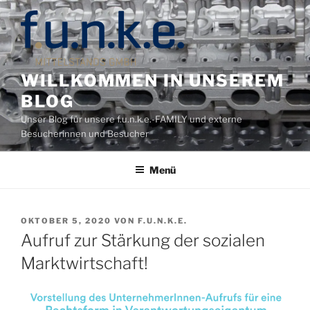
Zum
Inhalt
springen
WILLKOMMEN IN UNSEREM
BLOG
Unser Blog für unsere f.u.n.k.e.-FAMILY und externe
Besucherinnen und Besucher
Menü
VERÖFFENTLICHT
OKTOBER 5, 2020
VON
F.U.N.K.E.
AM
Aufruf zur Stärkung der sozialen
Marktwirtschaft!