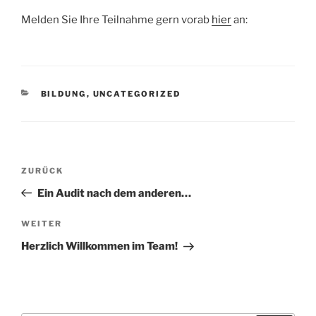
Melden Sie Ihre Teilnahme gern vorab
hier
an:
KATEGORIEN
BILDUNG
,
UNCATEGORIZED
Beitragsnavigation
Vorheriger
ZURÜCK
Beitrag
Ein Audit nach dem anderen…
Nächster
WEITER
Beitrag
Herzlich Willkommen im Team!