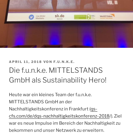
VERÖFFENTLICHT
APRIL 11, 2018
VON
F.U.N.K.E.
AM
Die f.u.n.k.e. MITTELSTANDS
GmbH als Sustainability Hero!
Heute war ein kleines Team der f.u.n.k.e.
MITTELSTANDS GmbH an der
Nachhaltigkeitskonferenz in Frankfurt (
qs-
cfs.com/de/dqs-nachhaltigkeitskonferenz-2018
/). Ziel
war es neue Impulse im Bereich der Nachhaltigkeit zu
bekommen und unser Netzwerk zu erweitern.