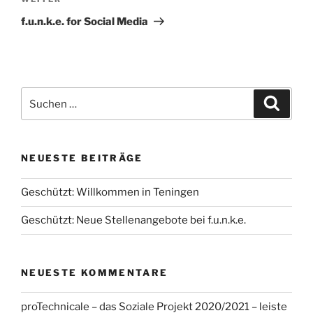
Nächster
Beitrag
f.u.n.k.e. for Social Media
Suchen
Suche
nach:
NEUESTE BEITRÄGE
Geschützt: Willkommen in Teningen
Geschützt: Neue Stellenangebote bei f.u.n.k.e.
NEUESTE KOMMENTARE
proTechnicale – das Soziale Projekt 2020/2021 – leiste