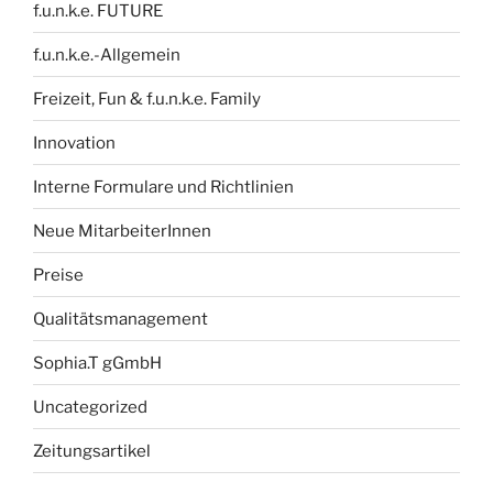
f.u.n.k.e. FUTURE
f.u.n.k.e.-Allgemein
Freizeit, Fun & f.u.n.k.e. Family
Innovation
Interne Formulare und Richtlinien
Neue MitarbeiterInnen
Preise
Qualitätsmanagement
Sophia.T gGmbH
Uncategorized
Zeitungsartikel