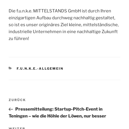
Die f.u.n.k.e. MITTELSTANDS GmbH ist durch Ihren
einzigartigen Aufbau durchweg nachhaltig gestaltet,
so ist es unser originäres Ziel kleine, mittelständische,
industrielle Unternehmen in eine nachhaltige Zukunft
zu führen!
KATEGORIEN
F.U.N.K.E.-ALLGEMEIN
Beitragsnavigation
Vorheriger
ZURÜCK
Beitrag
Pressemitteilung: Startup-Pitch-Event in
Teningen – wie die Höhle der Löwen, nur besser
WEITER